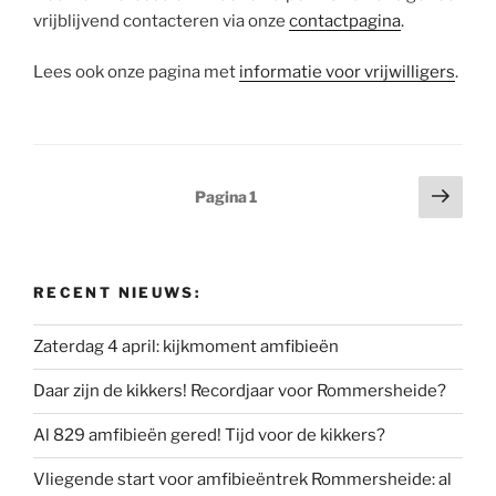
vrijblijvend contacteren via onze
contactpagina
.
Lees ook onze pagina met
informatie voor vrijwilligers
.
Berichten
Volg
Pagina
1
pagi
paginering
RECENT NIEUWS:
Zaterdag 4 april: kijkmoment amfibieën
Daar zijn de kikkers! Recordjaar voor Rommersheide?
Al 829 amfibieën gered! Tijd voor de kikkers?
Vliegende start voor amfibieëntrek Rommersheide: al