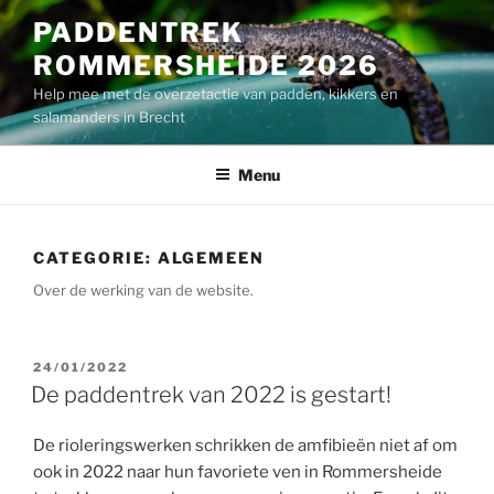
Ga
PADDENTREK
naar
ROMMERSHEIDE 2026
de
inhoud
Help mee met de overzetactie van padden, kikkers en
salamanders in Brecht
Menu
CATEGORIE:
ALGEMEEN
Over de werking van de website.
GEPLAATST
24/01/2022
OP
De paddentrek van 2022 is gestart!
De rioleringswerken schrikken de amfibieën niet af om
ook in 2022 naar hun favoriete ven in Rommersheide